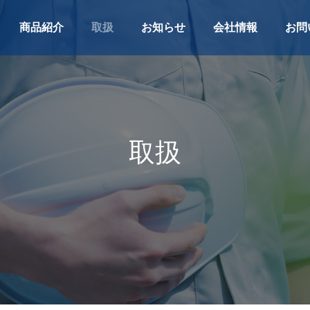
商品紹介
取扱
お知らせ
会社情報
お問
取
扱
用品
高速・高規格・一般道路維持管理用品
土木資材
防犯用品
おすすめ商品