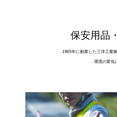
保安用品
自衛隊関連用品
鹿・熊・野生動
1965年に創業した三洋工
環境の変化