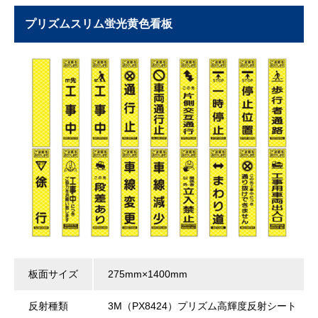
プリズムスリム蛍光黄色看板
板面サイズ
275mm×1400mm
反射種類
3M（PX8424）プリズム高輝度反射シート