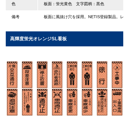
色
板面：蛍光黄色 文字図柄：黒色
備考
板面に風抜け穴を採用。NETIS登録製品。レ
高輝度蛍光オレンジSL看板