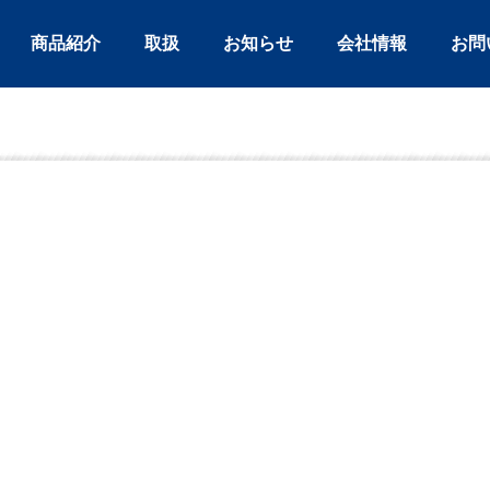
商品紹介
取扱
お知らせ
会社情報
お問
用品
高速・高規格・一般道路維持管理用品
土木資材
防犯用品
おすすめ商品